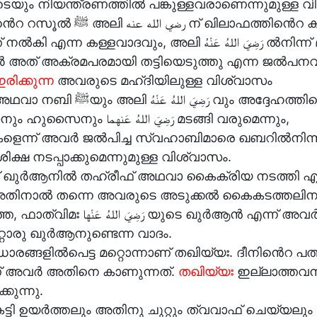
െയും നിയന്ത്രണത്തിൽ പങ്കുള്ളവരാണെന്നുമുള്ള വ
رضي ന് ഖിലാഫത്തിൻെറ കാര്യത്തിൽ
ന കള്ളവാദവും, അലി رَضِيَ اللهُ عَنْهُ ൽനിന്ന് മറ്റു
അത് അക്രമപരമായി തട്ടിയെടുത്തു എന്ന ജൽപനവ
ിക്കുന്ന
അവരുടെ മഹ്ദിയിലുള്ള വിശ്വാസം
رَضِيَ الل വും അദ്ദേഹത്തിൻെറ രണ്ടു
رَضِيَ اللهُ عَ മടങ്ങി വരുമെന്നും,
െന്ന് അവർ ജൽപിച്ച സ്വഹാബിമാരെ ഖബറിൽനിന്ന്
ശിക്ഷ നടപ്പാക്കുമെന്നുമുള്ള വിശ്വാസം.
 ഖുർആനിൽ തഹ്‌രീഫ് അഥവാ കൈക്രിയ നടത്തി എ
അതിനാൽ തന്നെ അവരുടെ അടുക്കൽ കൈകടത്തലിന
رَضِيَ യുടെ ഖുർആൻ എന്ന് അവർ പേരിട്ട്
റ്റൊരു ഖുർആനുണ്ടെന്ന വാദം.
ങ്ങളിൽപെട്ട മറ്റൊന്നാണ് തഖിയ്യഃ. ദീനിൻെറ പത്
ണ് അവർ അതിനെ കാണുന്നത്.
തഖിയ്യഃ
ഇല്ലാത്തവന്
കുന്നു.
്ടി ഉയർത്തലും അതിനു ചുറ്റും ത്വവാഫ് ചെയ്യലും