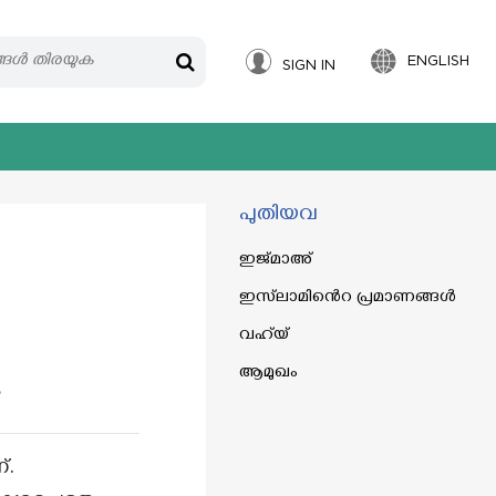
ENGLISH
SIGN IN
പുതിയവ
ഇജ്‌മാഅ്
ഇസ്‌ലാമിൻെറ പ്രമാണങ്ങൾ
വഹ്‌യ്
ആമുഖം
ം
്.