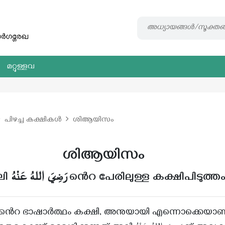
മറ്റുള്ളവ
പിഴച്ച കക്ഷികൾ
ശിആയിസം
ശിആയിസം
അലി رَضِيَ اللهُ عَنْهُ ൻെറ പേരിലുള്ള കക്ഷിപിടുത്ത
ിൻെറ ഭാഷാർത്ഥം കക്ഷി, അനുയായി എന്നൊക്കെയാണ