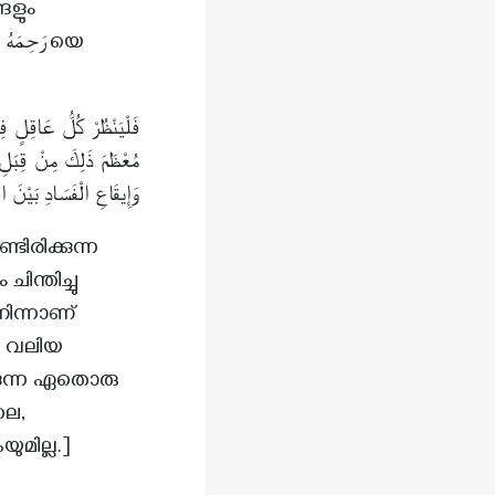
ങളും
فَلْيَنْظُرْ كُلُّ عَاقِلٍ ف
مُعْظَمَ ذَلِكَ مِنْ قِبَلِ ا
وَإِيقَاعِ الْفَسَادِ ب]
രിക്കുന്ന
ന്തിച്ചു
ിന്നാണ്
ം വലിയ
കുന്ന ഏതൊരു
ലെ,
മില്ല.]