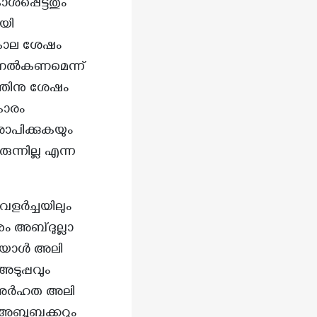
ായി
കാരം
പിക്കുകയും
ളർച്ചയിലും
ം അബ്ദുല്ലാ
 അയാൾ അലി
്ള അർഹത അലി