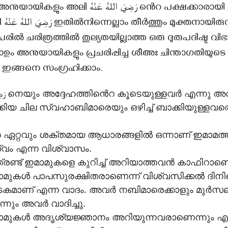
رَضِيَ اللهُ عَنْ ൻെറ പക്ഷക്കാരായി ചമഞ്ഞ്
കിലും
ിൽ ചരിത്രത്തിൽ തുല്യതയില്ലാത്ത ഒരു ദുരുപദിഷ്ട വ
ദാഉം അനുയായികളും പ്രചരിപ്പിച്ച ശീഅഃ ചിന്താഗതിയു
്ങനെ സംഗ്രഹിക്കാം.
ക്കിയ ചില സ്വഹാബിമാരെയും ഒഴിച്ച് ബാക്കിയുള്ളവര
 ഏറ്റവും ശക്തമായ ആധാരങ്ങളിൽ ഒന്നാണ് ഇമാമത
വം എന്ന വിശ്വാസം.
്രണ്ട് ഇമാമുകളെ കുറിച്ച് അറിയാത്തവൻ കാഫിറാണെ
മുകൾ പാപസുരക്ഷിതരാണെന്ന് വിശ്വസിക്കൽ ദിന
കമാണ് എന്ന വാദം. അവർ നബിമാരെക്കാളും മുർസല
്നും അവർ വാദിച്ചു.
മുകൾ അദൃശ്യജ്ഞാനം അറിയുന്നവരാണെന്നും എ