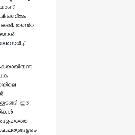
 ഈ വിഷബീജം
ുടങ്ങി. തൻെറ
 അയാൾ
കനുസരിച്ച്
കുകയായിരുന്ന
ീനയിലെ
ൽ
ൻ തുടങ്ങി. ഈ
ാരികൾ
ാഹചര്യങ്ങളുടെ