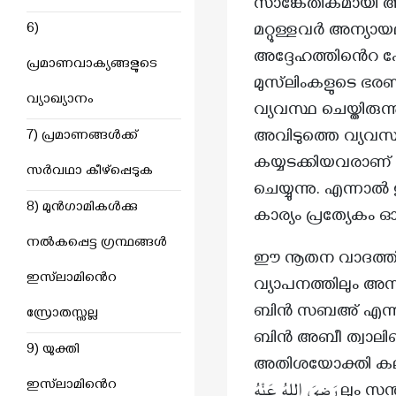
സാങ്കേതികമായി അതുകൊണ്ട് ഉദ്ദേശ
6)
മറ്റുള്ളവർ അന്യായ
അദ്ദേഹത്തിൻെറ പേരിൽ 
പ്രമാണവാക്യങ്ങളുടെ
മുസ്‌ലിംകളുടെ ഭരണാധികാരം അ
വ്യാഖ്യാനം
വ്യവസ്ഥ ചെയ്തിരുന്നു എന്നാ
അവിടുത്തെ വ്യവസ്
7) പ്രമാണങ്ങൾക്ക്
കയ്യടക്കിയവരാണ്
സർവഥാ കീഴ്‌പ്പെടുക
ചെയ്യുന്നു. എന്നാൽ ഈ വാദഗതികളൊന്ന
8) മുൻഗാമികൾക്കു
കാര്യം പ്രത്യേകം 
നൽകപ്പെട്ട ഗ്രന്ഥങ്ങൾ
ഈ നൂതന വാദത്തി
ഇസ്‌ലാമിൻെറ
വ്യാപനത്തിലും അസ
ബിൻ സബഅ് എന്നു
സ്രോതസ്സല്ല
ബിൻ അബീ ത്വാലിബ് رَضِيَ اللهُ عَنْهُ ന് നബി ﷺ യോടുള്ള കുടുംബ ബന്ധവും 
9) യുക്തി
അതിശയോക്തി കലർ
ഇസ്‌ലാമിൻെറ
رَضِيَ اللهُ عَنْهُ ലും സന്തതികളിലും മാത്രം നിക്ഷിപ്തമാണെന്ന് അയാൾ വാദിച്ചു. അബൂബക്കറും