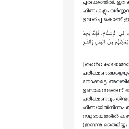
ചുരുക്കത്തിൽ, ഈ ക
ഫിത്നഃകളും വർണ്ണനാധീ
ഉദ്ധരിച്ചു കൊണ്ട
 فِي الْإِسْلَامِ، فَإِنَّهُ يَجِدُ
ُمْكِنُهُمْ مِنَ الْفِتَنِ وَالشَّرِّ
[തൻെറ കാലത്തോ തൊ
പരീക്ഷണങ്ങളെയും ത
നോക്കട്ടെ. അവയി
ഉണ്ടാകുന്നതെന്ന്
പരീക്ഷണവും തിന്മ
ഫിത്നഃയിൽനിന്നും
സമുദായത്തിൽ കുഴപ്
(ഇബ്‌നു തൈമിയ്യഃ 