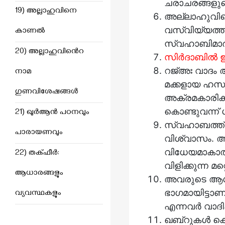
ചരാചരങ്ങളുട
19) അല്ലാഹുവിനെ
അല്ലാഹുവിൻെറ റസൂൽ ﷺ അലി  الله عنه
വസ്വിയ്യത്ത് നൽകി എന്
കാണൽ
സ്വഹാബിമാർ 
20) അല്ലാഹുവിൻെറ
സിർദാബിൽ ഇര
റജ്അഃ വാദം അഥവാ നബി ﷺയും അലി هُ عَنْهُ
നാമ
മക്കളായ ഹസനും ഹുസൈനും نهما
ഗുണവിശേഷങ്ങൾ
അക്രമകാരികള
കൊണ്ടുവന്ന് 
21) ഖുർആൻ പഠനവും
സ്വഹാബത്ത്
പാരായണവും
വിശ്വാസം. 
വിധേയമാകാത്ത, ഫാത്വിമഃ  اللهُ عَنْها
22) തക്‌ഫീർ:
വിളിക്കുന്ന മ
ആധാരങ്ങളും
അവരുടെ ആധാര
ഭാഗമായിട്ടാ
വ്യവസ്ഥകളും
എന്നവർ വാദിക്
ഖബ്റുകൾ കെട