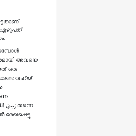
്ടതാണ്
 എഴുപത്
ം.
കുമ്പോൾ
പരമായി അവയെ
നത് ഒരു
ന്ന
 രേഖപ്പെട്ടു