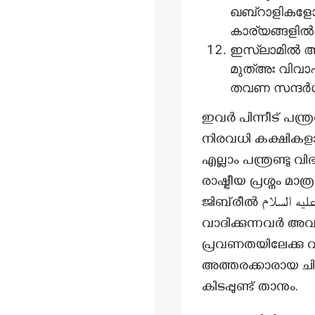
ഖബ്റാളികളേ
കാര്യങ്ങളിൽ
ഇസ്‌ലാമിൽ അ
മുത്അഃ വിവാ
തവണ സന്ദർശ
ഇവർ പിന്നീട് പന്ത
നിരവധി കക്ഷികള
എല്ലാം പന്ത്രണ്ട
രാഷ്ട്രീയ പ്രശ്നം മാത്രമായി കാണുന്
ജിബ്‌രീൽ عليه السلام അബദ്ധത്തിൽ നബി ﷺ ക്ക് മാറികൊടുത്തു എന്നു വരെ
വാദിക്കുന്നവർ അവ
പ്രവണതയിലേക്കു വരെ കാര്യ
അത്തരക്കാരായ ചിലരെ 
കിടപ്പുണ്ട് താനും.