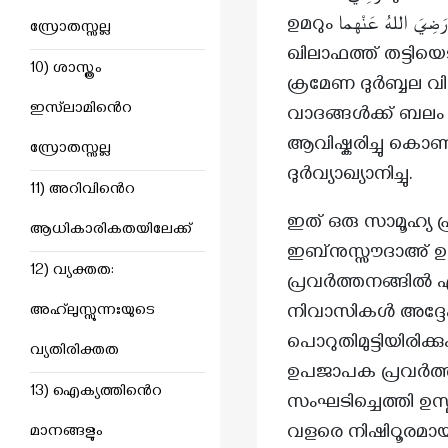
ഉമറും رَضِيَ اللهُ عَنْهما നബി ﷺ യുടെ വസ്വിയ്യത്ത് മറച്ചുപിടിച്ച് അതിക്രമപരമായാണ്
സ്രോതസ്സല്ല
ഖിലാഫത്ത് തട്ടിയെട
10) ശാസ്ത്രം
ക്രമേണ ദുർബ്ബല 
ഇസ്‌ലാമിൻെറ
വാദങ്ങൾക്ക് ബ
ആവിഷ്കരിച്ചു കൊണ
സ്രോതസ്സല്ല
ദുർവ്യാഖ്യാനിച്ചു.
11) അറിവിൻെറ
ഇത് ഒരു സാമൂഹ്യ പ
ആധികാരികതയിലേക്ക്
ഇബ്‌നുസ്സൗദാഅ് ഉസ്മാൻ ബിൻ അഫ്ഫ
12) വ്യക്തത:
പ്രവർത്തനങ്ങിൽ ഏ
അഹ്‌ലുസ്സുന്നഃയുടെ
നിവാസികൾ അദ്ദേ
പൊറുതിമുട്ടിയിരിക
വ്യതിരിക്തത
ഉപജാപക പ്രവർത്ത
13) ഐക്യത്തിൻെറ
സംഘടിച്ചെത്തി ഉസ്മാൻ ബിൻ അഫ്ഫാൻ نْهُ
വളരെ നിഷിഠൂരമായി
മാനങ്ങളും