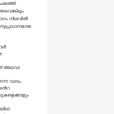
ിഭാഗം നിലവിൽ
ടെ സുപ്രധാനമായ
െ
്ത് അഥവാ
ന്ന വാദം.
ിൻെറ
ുകളെക്കാളും
ല്ലാ