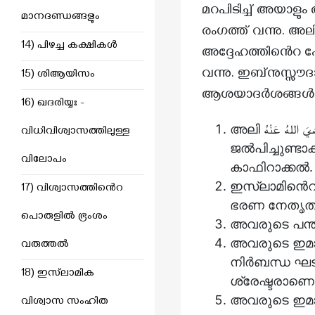
മറപിടിച്ച് അയാളും അനുയായികളും അലി هُ
മാനദണ്ഡങ്ങളും
രംഗത്ത് വന്നു. അലി رَضِيَ اللهُ عَنْهُ ഇതിൽനിന്നെല്ലാം തീർത്തും മുക്തനായിരുന്നുവെങ്
14) പിഴച്ച കക്ഷികൾ
അദ്ദേഹത്തിൻെറ പേര
വന്നു. ഇബ്‌നുസ്സൗ
15) ശിആയിസം
ആശയാദർശങ്ങൾ ഇങ
16) ഖദരിയ്യഃ -
അലി رَضِيَ اللهُ عَنْهُ നെയും അദ്ദേഹത്തിൻെറ കൂടെയുള്ളവർ എന്നു അവർ
വിധിവിശ്വാസത്തിലുള്ള
ജൽപിച്ചുണ്ടാ
വിലോപം
കാഫിറാക്കൽ.
ഇസ്‌ലാമിൻെറ
17) വിശ്വാസത്തിൻെറ
ഭരണ നേതൃത്
പൊരുളിൽ ഭ്രംശം
അവരുടെ പന്ത
അവരുടെ ഇമാ
വരുത്തൽ
നിർബന്ധ ഘട
18) ഇസ്‌ലാമിക
ശ്രേഷ്ടരാണെന
അവരുടെ ഇമാ
വിശ്വാസ സംഹിത