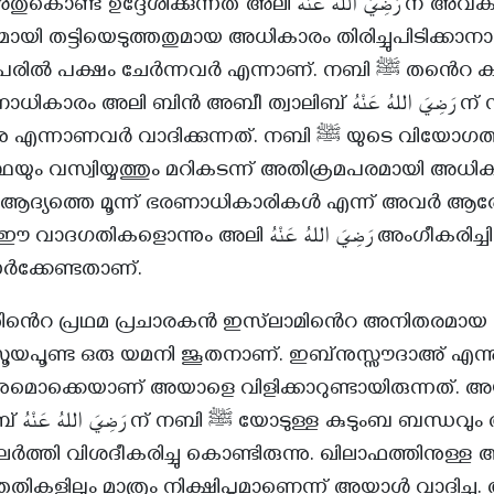
ിക്കുന്നത് അലി رَضِيَ اللهُ عَنْهُ ന് അവകാശപ്പെട്ടതും
മായി തട്ടിയെടുത്തതുമായ അധികാരം തിരിച്ചുപിടിക്കാന
പക്ഷം ചേർന്നവർ എന്നാണ്. നബി ﷺ തൻെറ കാല ശേഷം
ലി ബിൻ അബീ ത്വാലിബ് رَضِيَ اللهُ عَنْهُ ന് നൽകണമെന്ന്
ണവർ വാദിക്കുന്നത്. നബി ﷺ യുടെ വിയോഗത്തിനു ശേഷം
ഥയും വസ്വിയ്യത്തും മറികടന്ന് അതിക്രമപരമായി അധി
 ആദ്യത്തെ മൂന്ന് ഭരണാധികാരികൾ എന്ന് അവർ ആരോ
ും അലി رَضِيَ اللهُ عَنْهُ അംഗീകരിച്ചിരുന്നില്ല എന്ന
ഓർക്കേണ്ടതാണ്.
ൻെറ പ്രഥമ പ്രചാരകൻ ഇസ്‌ലാമിൻെറ അനിതരമായ വ
ൂയപൂണ്ട ഒരു യമനി ജൂതനാണ്. ഇബ്‌നുസ്സൗദാഅ് എന്നു
മൊക്കെയാണ് അയാളെ വിളിക്കാറുണ്ടായിരുന്നത്.
അടുപ്പവും
ത്തി വിശദീകരിച്ചു കൊണ്ടിരുന്നു. ഖിലാഫത്തിനുള