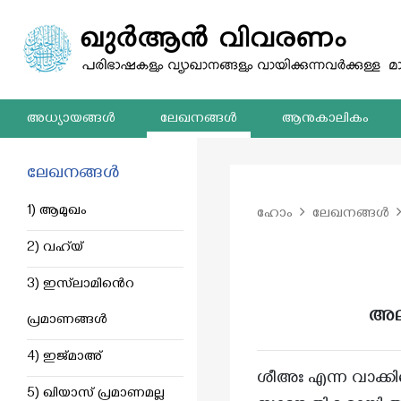
അധ്യായങ്ങൾ
ലേഖനങ്ങൾ
ആനുകാലികം
ലേഖനങ്ങൾ
1) ആമുഖം
ഹോം
ലേഖനങ്ങൾ
2) വഹ്‌യ്
3) ഇസ്‌ലാമിൻെറ
പ്രമാണങ്ങൾ
4) ഇജ്‌മാഅ്
ശീഅഃ എന്ന വാക്ക
5) ഖിയാസ് പ്രമാണമല്ല