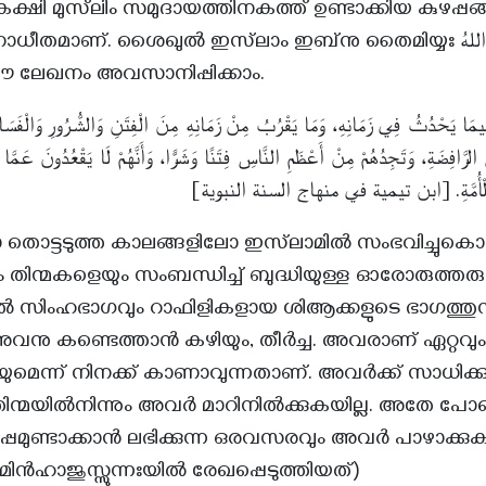
ക്ഷി മുസ്‌ലിം സമുദായത്തിനകത്ത് ഉണ്ടാക്കിയ കുഴപ്പങ്
തമാണ്. ശൈഖുൽ ഇസ്‌ലാം ഇബ്‌നു തൈമിയ്യഃ رَحِمَهُ اللهُ യെ
് ഈ ലേഖനം അവസാനിപ്പിക്കാം.
ِيمَا يَحْدُثُ فِي زَمَانِهِ، وَمَا يَقْرُبُ مِنْ زَمَانِهِ مِنَ الْفِتَنِ وَالشُّرُورِ وَالْفَسَادِ
لرَّافِضَةِ، وَتَجِدُهُمْ مِنْ أَعْظَمِ النَّاسِ فِتَنًا وَشَرًّا، وَأَنَّهُمْ لَا يَقْعُدُونَ عَمَّا ي
َيْنَ الْأُمَّةِ. [ابن تيمية في منهاج السنة النبوية
ട്ടടുത്ത കാലങ്ങളിലോ ഇസ്‌ലാമിൽ സംഭവിച്ചുകൊണ്ടി
ിന്മകളെയും സംബന്ധിച്ച് ബുദ്ധിയുള്ള ഓരോരുത്തരും ചി
ൽ സിംഹഭാഗവും റാഫിളികളായ ശിആക്കളുടെ ഭാഗത്തുന
 അവനു കണ്ടെത്താൻ കഴിയും, തീർച്ച. അവരാണ് ഏറ്റവു
യുമെന്ന് നിനക്ക് കാണാവുന്നതാണ്. അവർക്ക് സാധിക്
 തിന്മയിൽനിന്നും അവർ മാറിനിൽക്കുകയില്ല. അതേ പോ
പമുണ്ടാക്കാൻ ലഭിക്കുന്ന ഒരവസരവും അവർ പാഴാക്കുകയു
മിൻഹാജുസ്സുന്നഃയിൽ രേഖപ്പെടുത്തിയത്)