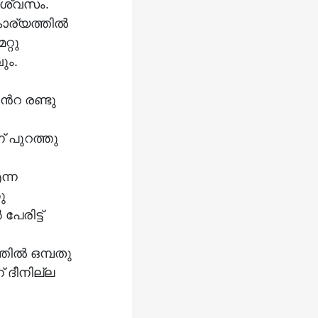
ിശ്വസം.
ും.
 പുറത്തു
ന്ന
ു
തിൽ ഒമ്പതു
 ദീനില്ല