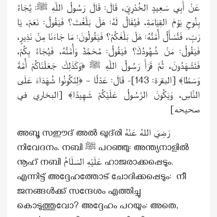
عَنْ أَبِي سَعِيدٍ الخُدْرِيِّ، قَالَ: قَالَ رَسُولُ اللَّهِ ﷺ: يُجَاءُ
بِنُوحٍ يَوْمَ القِيَامَةِ، فَيُقَالُ لَهُ: هَلْ بَلَّغْتَ؟ فَيَقُولُ: نَعَمْ، يَا
رَبِّ، فَتُسْأَلُ أُمَّتُهُ: هَلْ بَلَّغَكُمْ؟ فَيَقُولُونَ: مَا جَاءَنَا مِنْ نَذِيرٍ،
فَيَقُولُ: مَنْ شُهُودُكَ؟ فَيَقُولُ: مُحَمَّدٌ وَأُمَّتُهُ، فَيُجَاءُ بِكُمْ،
فَتَشْهَدُونَ، ثُمَّ قَرَأَ رَسُولُ اللَّهِ ﷺ ﴿وَكَذَلِكَ جَعَلْنَاكُمْ أُمَّةً
وَسَطًا﴾ [البقرة: 143]- قَالَ: عَدْلًا – ﴿لِتَكُونُوا شُهَدَاءَ عَلَى
النَّاسِ، وَيَكُونَ الرَّسُولُ عَلَيْكُمْ شَهِيدًا﴾ [البخاري في
صحيحه]
അബൂ സഈദ് അൽ ഖുദ്‌രി رَضِيَ اللهُ عَنْهُ
നിവേദനം. നബി ﷺ പറഞ്ഞു: അന്ത്യനാളിൽ
നൂഹ് നബി عَلَيْهِ السَلَامُ ഹാജരാക്കപ്പെടും.
എന്നിട്ട് അദ്ദേഹത്തോട് ചോദിക്കപ്പെടും: നീ
ജനങ്ങൾക്ക് സന്ദേശം എത്തിച്ചു
കൊടുത്തുവോ? അദ്ദേഹം പറയും: അതെ,