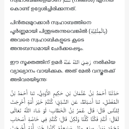
സ്വഹാബികളെയാണ് كُنْتُمْ (നിങ്ങൾ) എന്നത്
കൊണ്ട് ഉദ്ദേശിച്ചിരിക്കുന്നത്.
പിൻതലമുറക്കാർ സ്വഹാബത്തിനെ
പൂർണ്ണമായി പിന്തുടരുന്നുവെങ്കിൽ (بِالْمِثْلِيَّةِ)
അവരെ സ്വഹാബികളുടെ കൂടെ
അനുബന്ധമായി ചേർക്കപ്പെടും.
ഈ സൂക്തത്തിന് ഉമർ رَضِيَ اللهُ عَنْهُ നൽകിയ
വ്യാഖ്യാനം വായിക്കുക. അത് മേൽ വസ്തുതക്ക്
അടിവരയിടുന്നു:
حَدَّثَنَا أَحْمَدُ بْنُ عُثْمَانَ بْنِ حَكِيمٍ الأَوْدِيُّ، ثنا أَحْمَدُ بْنُ
الْمُفَضَّلِ، ثنا أَسْبَاطٌ، عَنِ السُّدِّيِّ: كُنْتُمْ خَيْرَ أُمَّةٍ أُخْرِجَتْ
لِلنَّاسِ قَالَ: قَالَ عُمَرُ بْنُ الْخَطَّابِ:
لَوْ شَاءَ اللَّهُ تَعَالَى
لَقَالَ: أَنْتُمْ فَكُنَّا كُلُّنَا وَلَكِنْ قَالَ: كُنْتُمْ فِي خَاصَّةِ أَصْحَابِ
مُحَمَّدٍ وَمَنْ صنع مثل صَنِيعِهُمْ كَانُوا خَيْرَ أُمَّةٍ أُخْرِجَتْ