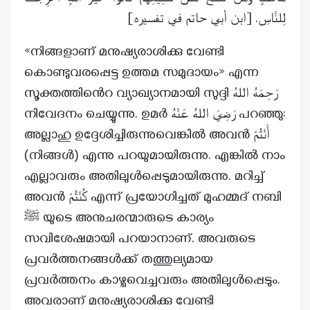
لِلنَّاسِ. [ابن أبي حاتم في تفسيره]
«നിങ്ങളാണ് മനുഷ്യരാശിക്കു വേണ്ടി
കൊണ്ടുവരപ്പെട്ട ഉത്തമ സമുദായം» എന്ന
സൂക്തത്തിൻെറ വ്യാഖ്യാനമായി സുദ്ദി رَحِمَهُ اللهُ
നിവേദനം ചെയ്യുന്നു. ഉമർ رَضِيَ اللهُ عَنْهُ പറഞ്ഞു:
അല്ലാഹു ഉദ്ദേശിച്ചിരുന്നുവെങ്കിൽ അവൻ أَنْتُمْ
(നിങ്ങൾ) എന്നു പറയുമായിരുന്നു. എങ്കിൽ നാം
എല്ലാവരും അതിലുൾപ്പെടുമായിരുന്നു. മറിച്ച്
അവൻ كُنْتُمْ എന്ന് പ്രയോഗിച്ചത് മുഹമ്മദ് നബി
ﷺ യുടെ അനുചരന്മാരുടെ കാര്യം
സവിശേഷമായി പറയാനാണ്. അവരുടെ
പ്രവർത്തനങ്ങൾക്ക് തത്തുല്യമായ
പ്രവർത്തനം കാഴ്ചവെച്ചവരും അതിലുൾപ്പെടും.
അവരാണ് മനുഷ്യരാശിക്കു വേണ്ടി