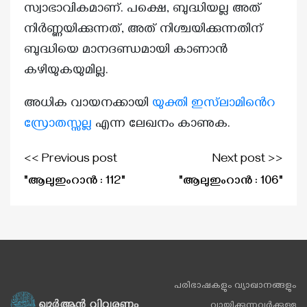
സ്വാഭാവികമാണ്. പക്ഷെ, ബുദ്ധിയല്ല അത്
നിർണ്ണയിക്കുന്നത്, അത് നിശ്ചയിക്കുന്നതിന്
ബുദ്ധിയെ മാനദണ്ഡമായി കാണാൻ
കഴിയുകയുമില്ല.
അധിക വായനക്കായി
യുക്തി ഇസ്‌ലാമിൻെറ
സ്രോതസ്സല്ല
എന്ന ലേഖനം കാണുക.
<< Previous post
Next post >>
"ആലുഇംറാൻ : 112"
"ആലുഇംറാൻ : 106"
പരിഭാഷകളും വ്യാഖാനങ്ങളും
വായിക്കുന്നവർക്കുള്ള