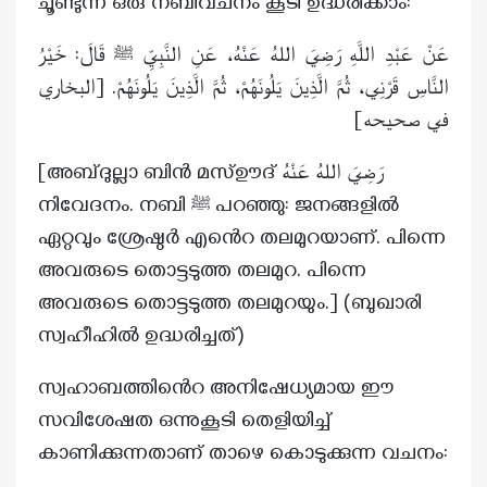
ചൂണ്ടുന്ന ഒരു നബിവചനം കൂടി ഉദ്ധരിക്കാം:
عَنْ عَبْدِ اللَّهِ رَضِيَ اللهُ عَنْهُ، عَنِ النَّبِيِّ
قَالَ: خَيْرُ
ﷺ
النَّاسِ قَرْنِي، ثُمَّ الَّذِينَ يَلُونَهُمْ، ثُمَّ الَّذِينَ يَلُونَهُمْ. [البخاري
في صحيحه]
[അബ്ദുല്ലാ ബിൻ മസ്ഊദ് رَضِيَ اللهُ عَنْهُ
നിവേദനം. നബി
പറഞ്ഞു: ജനങ്ങളിൽ
ﷺ
ഏറ്റവും ശ്രേഷ്ഠർ എൻെറ തലമുറയാണ്. പിന്നെ
അവരുടെ തൊട്ടടുത്ത തലമുറ. പിന്നെ
അവരുടെ തൊട്ടടുത്ത തലമുറയും.] (ബുഖാരി
സ്വഹീഹിൽ ഉദ്ധരിച്ചത്)
സ്വഹാബത്തിൻെറ അനിഷേധ്യമായ ഈ
സവിശേഷത ഒന്നുകൂടി തെളിയിച്ച്
കാണിക്കുന്നതാണ് താഴെ കൊടുക്കുന്ന വചനം: