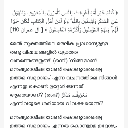
﴿ كُنتُمْ خَيْرَ أُمَّةٍ أُخْرِجَتْ لِلنَّاسِ تَأْمُرُونَ بِالْمَعْرُوفِ وَتَنْهَوْنَ
عَنِ الْمُنكَرِ وَتُؤْمِنُونَ بِاللَّهِ ۗ وَلَوْ آمَنَ أَهْلُ الْكِتَابِ لَكَانَ خَيْرًا
]
آل عمران 110
[
لَّهُم ۚ مِّنْهُمُ الْمُؤْمِنُونَ وَأَكْثَرُهُمُ الْفَاسِقُونَ ﴾
മേൽ സൂക്തത്തിലെ മൗലിക പ്രാധാന്യമുള്ള
രണ്ടു വിഷയങ്ങളിൽ വ്യക്തത
വരുത്തേണ്ടതുണ്ട്. (ഒന്ന്) ‘നിങ്ങളാണ്
മനുഷ്യരാശിക്കു വേണ്ടി കൊണ്ടുവരപ്പെട്ട
ഉത്തമ സമുദായം’ എന്ന വചനത്തിലെ നിങ്ങൾ
എന്നതു കൊണ്ട് ഉദ്ദേശിക്കുന്നത്
ആരെയാണ്? (രണ്ട്) مَعْرُوفٌ، مُنْكَرٌ
എന്നിവയുടെ ശരിയായ വിവക്ഷയെന്ത്?
മനുഷ്യരാശിക്കു വേണ്ടി കൊണ്ടുവരപ്പെട്ട
ഉത്തമ സമുദായം എന്നതു കൊണ്ടുള്ള ഉദ്ദേശ്യം