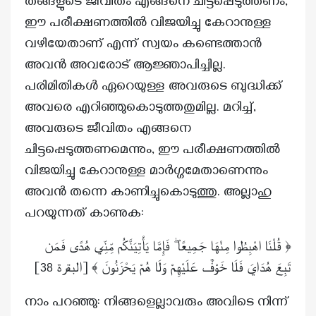
തങ്ങളുടെ ജീവിതം എങ്ങനെ ചിട്ടപ്പെടുത്തണം,
ഈ പരീക്ഷണത്തിൽ വിജയിച്ചു കേറാനുള്ള
വഴിയേതാണ് എന്ന് സ്വയം കണ്ടെത്താൻ
അവൻ അവരോട് ആജ്ഞാപിച്ചില്ല.
പരിമിതികൾ ഏറെയുള്ള അവരുടെ ബുദ്ധിക്ക്
അവരെ എറിഞ്ഞുകൊടുത്തതുമില്ല. മറിച്ച്,
അവരുടെ ജീവിതം എങ്ങനെ
ചിട്ടപ്പെടുത്തണമെന്നും, ഈ പരീക്ഷണത്തിൽ
വിജയിച്ചു കേറാനുള്ള മാർഗ്ഗമേതാണെന്നും
അവൻ തന്നെ കാണിച്ചുകൊടുത്തു. അല്ലാഹു
പറയുന്നത് കാണുക:
﴿ قُلْنَا اهْبِطُوا مِنْهَا جَمِيعًا ۖ فَإِمَّا يَأْتِيَنَّكُم مِّنِّي هُدًى فَمَن
]
تَبِعَ هُدَايَ فَلَا خَوْفٌ عَلَيْهِمْ وَلَا هُمْ يَحْزَنُونَ ﴾ [البقرة
38
നാം പറഞ്ഞു: നിങ്ങളെല്ലാവരും അവിടെ നിന്ന്