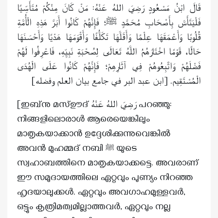
قَالَ ابْنُ مَسْعُودٍ رَضِيَ اللهُ عَنْهُ: مَنْ كَانَ مِنْكُمْ مُتَأَسِّيًا
فَلْيَتَأَسَّ بِأَصْحَابِ مُحَمَّدٍ ﷺ؛ فَإِنَّهُمْ كَانُوا أَبَرَّ هَذِهِ الْأُمَّةِ
قُلُوبًا وَأَعْمَقَهَا عِلْمًا وَأَقَلَّهَا تَكَلُّفًا وَأَقْوَمَهَا هَدْيًا وَأَحْسَنَهَا
حَالًا، قَوْمًا اخْتَارَهُمُ اللَّهُ تَعَالَى لِصُحْبَةِ نَبِيِّهِ، فَاعْرِفُوا لَهُمْ
فَضْلَهُمْ وَاتَّبِعُوهُمْ فِي آثَارِهِمْ؛ فَإِنَّهُمْ كَانُوا عَلَى الْهُدَى
الْمُسْتَقِيم. [ابن عبد البر في جامع بيان العلم وفضله]
[ഇബ്‌നു മസ്ഊദ് رَضِيَ اللهُ عَنْهُ പറഞ്ഞു:
നിങ്ങളിലൊരാൾ ആരെയെങ്കിലും
മാതൃകയാക്കാൻ ഉദ്ദേശിക്കുന്നുവെങ്കിൽ
അവൻ മുഹമ്മദ് നബി
യുടെ
ﷺ
സ്വഹാബത്തിനെ മാതൃകയാക്കട്ടെ. അവരാണ്
ഈ സമുദായത്തിലെ ഏറ്റവും പുണ്യം നിറഞ്ഞ
ഹൃദയാലുക്കൾ. ഏറ്റവും അവഗാഹമുള്ളവർ,
ഒട്ടും കൃത്രിമത്വമില്ലാത്തവർ, ഏറ്റവും നല്ല