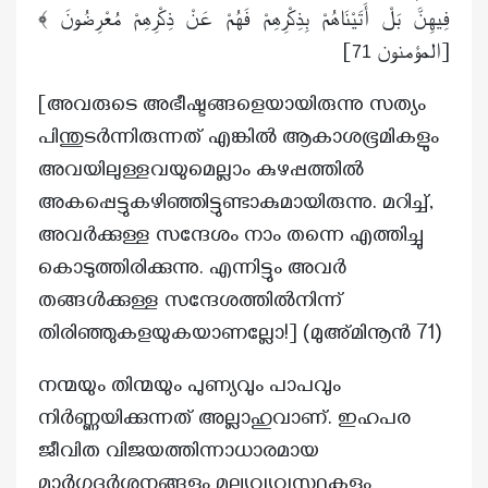
فِيهِنَّ بَلْ أَتَيْنَاهُمْ بِذِكْرِهِمْ فَهُمْ عَنْ ذِكْرِهِمْ مُعْرِضُونَ ﴾
]
[المؤمنون
71
[അവരുടെ അഭീഷ്ടങ്ങളെയായിരുന്നു സത്യം
പിന്തുടർന്നിരുന്നത് എങ്കിൽ ആകാശഭൂമികളും
അവയിലുള്ളവയുമെല്ലാം കുഴപ്പത്തിൽ
അകപ്പെട്ടുകഴിഞ്ഞിട്ടുണ്ടാകുമായിരുന്നു. മറിച്ച്,
അവർക്കുള്ള സന്ദേശം നാം തന്നെ എത്തിച്ചു
കൊടുത്തിരിക്കുന്നു. എന്നിട്ടും അവർ
തങ്ങൾക്കുള്ള സന്ദേശത്തിൽനിന്ന്
തിരിഞ്ഞുകളയുകയാണല്ലോ!] (മുഅ്മിനൂൻ 71)
നന്മയും തിന്മയും പുണ്യവും പാപവും
നിർണ്ണയിക്കുന്നത് അല്ലാഹുവാണ്. ഇഹപര
ജീവിത വിജയത്തിന്നാധാരമായ
മാർഗ്ഗദർശനങ്ങളും മൂല്യവ്യവസ്ഥകളും