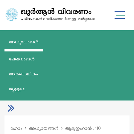
അധ്യായങ്ങൾ
ലേഖനങ്ങൾ
ആനുകാലികം
മറ്റുള്ളവ
ഹോം
അധ്യായങ്ങൾ
ആലുഇംറാൻ : 110