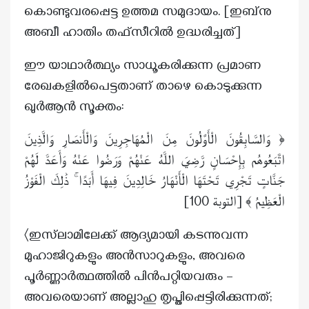
കൊണ്ടുവരപ്പെട്ട ഉത്തമ സമുദായം. [ഇബ്‌നു
അബീ ഹാതിം തഫ്‌സീറിൽ ഉദ്ധരിച്ചത്]
ഈ യാഥാർത്ഥ്യം സാധൂകരിക്കുന്ന പ്രമാണ
രേഖകളിൽപെട്ടതാണ് താഴെ കൊടുക്കുന്ന
ഖുർആൻ സൂക്തം:
﴿ وَالسَّابِقُونَ الْأَوَّلُونَ مِنَ الْمُهَاجِرِينَ وَالْأَنصَارِ وَالَّذِينَ
اتَّبَعُوهُم بِإِحْسَانٍ رَّضِيَ اللَّهُ عَنْهُمْ وَرَضُوا عَنْهُ وَأَعَدَّ لَهُمْ
جَنَّاتٍ تَجْرِي تَحْتَهَا الْأَنْهَارُ خَالِدِينَ فِيهَا أَبَدًا ۚ ذَٰلِكَ الْفَوْزُ
الْعَظِيمُ ﴾ [التوبة 100]
〈ഇസ്‌ലാമിലേക്ക് ആദ്യമായി കടന്നുവന്ന
മുഹാജിറുകളും അന്‍സാറുകളും, അവരെ
പൂർണ്ണാർത്ഥത്തിൽ പിൻപറ്റിയവരും –
അവരെയാണ് അല്ലാഹു തൃപ്തിപ്പെട്ടിരിക്കുന്നത്;