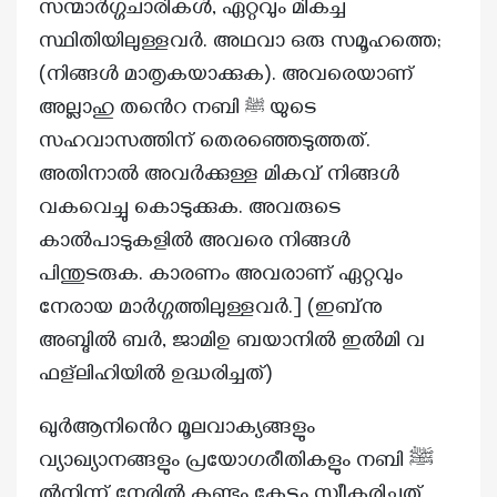
സന്മാർഗ്ഗചാരികൾ, ഏറ്റവും മികച്ച
സ്ഥിതിയിലുള്ളവർ. അഥവാ ഒരു സമൂഹത്തെ;
(നിങ്ങൾ മാതൃകയാക്കുക). അവരെയാണ്
അല്ലാഹു തൻെറ നബി
യുടെ
ﷺ
സഹവാസത്തിന് തെരഞ്ഞെടുത്തത്.
അതിനാൽ അവർക്കുള്ള മികവ് നിങ്ങൾ
വകവെച്ചു കൊടുക്കുക. അവരുടെ
കാൽപാടുകളിൽ അവരെ നിങ്ങൾ
പിന്തുടരുക. കാരണം അവരാണ് ഏറ്റവും
നേരായ മാർഗ്ഗത്തിലുള്ളവർ.] (ഇബ്‌നു
അബ്ദിൽ ബർ, ജാമിഉ ബയാനിൽ ഇൽമി വ
ഫള്‌ലിഹിയിൽ ഉദ്ധരിച്ചത്)
ഖുർആനിൻെറ മൂലവാക്യങ്ങളും
വ്യാഖ്യാനങ്ങളും പ്രയോഗരീതികളും നബി ﷺ
ൽനിന്ന് നേരിൽ കണ്ടും കേട്ടും സ്വീകരിച്ചത്