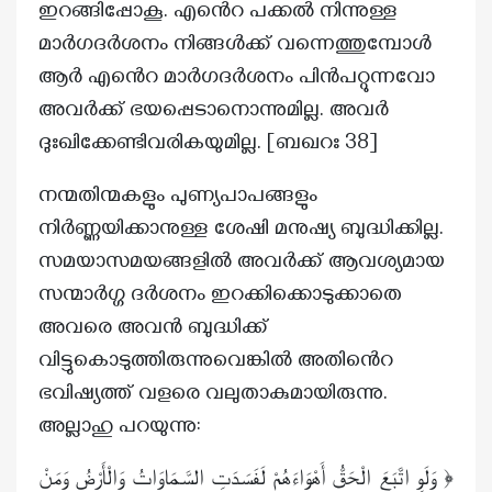
ഇറങ്ങിപ്പോകൂ. എൻെറ പക്കല്‍ നിന്നുള്ള
മാര്‍ഗദര്‍ശനം നിങ്ങള്‍ക്ക് വന്നെത്തുമ്പോള്‍
ആർ എൻെറ മാര്‍ഗദര്‍ശനം പിന്‍പറ്റുന്നവോ
അവര്‍ക്ക് ഭയപ്പെടാനൊന്നുമില്ല. അവര്‍
ദുഃഖിക്കേണ്ടിവരികയുമില്ല. [ബഖറഃ 38]
നന്മതിന്മകളും പുണ്യപാപങ്ങളും
നിർണ്ണയിക്കാനുള്ള ശേഷി മനുഷ്യ ബുദ്ധിക്കില്ല.
സമയാസമയങ്ങളിൽ അവർക്ക് ആവശ്യമായ
സന്മാർഗ്ഗ ദർശനം ഇറക്കിക്കൊടുക്കാതെ
അവരെ അവൻ ബുദ്ധിക്ക്
വിട്ടുകൊടുത്തിരുന്നുവെങ്കിൽ അതിൻെറ
ഭവിഷ്യത്ത് വളരെ വലുതാകുമായിരുന്നു.
അല്ലാഹു പറയുന്നു:
﴿ وَلَوِ اتَّبَعَ الْحَقُّ أَهْوَاءَهُمْ لَفَسَدَتِ السَّمَاوَاتُ وَالْأَرْضُ وَمَنْ