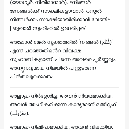
(യോഗ്യർ, നീതിമാന്മാർ). «നിങ്ങൾ
ജനങ്ങൾക്ക് സാക്ഷികളാവാൻ; റസൂൽ
നിങ്ങൾക്കും സാക്ഷിയായിരിക്കാൻ വേണ്ടി».
[ബുഖാരി സ്വഹീഹിൽ ഉദ്ധരിച്ചത്]
അപ്പോൾ മേൽ സൂക്തത്തിൽ ‘നിങ്ങൾ (كُنْتُمْ)’
എന്ന് പറഞ്ഞതിൻെറ വിവക്ഷ
സ്വഹാബികളാണ്. പിന്നെ അവരെ പൂർണ്ണവും
അന്യൂനവുമായ നിലയിൽ പിന്തുടരുന്ന
പിൻതലമുറക്കാരും.
അല്ലാഹു നിർദ്ദേശിച്ച, അവൻ നിയമമാക്കിയ,
അവൻ അംഗീകരിക്കുന്ന കാര്യമാണ് മഅ്റൂഫ്
(مَعْرُوفٌ).
അല്ലാഹു നിഷിദ്ധമാക്കിയ, അവൻ വിലക്കിയ,