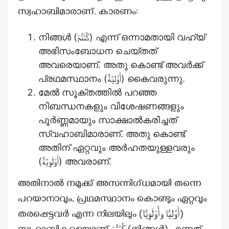
സ്വഹാബിമാരാണ്. കാരണം:
നിങ്ങൾ (كُنْتُمْ) എന്ന് ഒന്നാമതായി വഹ്‌യ്
അഭിസംബോധന ചെയ്തത്
അവരെയാണ്. അതു കൊണ്ട് അവർക്ക്
പ്രഥമസ്ഥാനം (أَوَّلِيَّةٌ) കൈവരുന്നു.
മേൽ സൂക്തത്തിൽ പറഞ്ഞ
നിബന്ധനകളും വിശേഷണങ്ങളും
പൂർണ്ണമായും സാക്ഷാൽകരിച്ചത്
സ്വഹാബിമാരാണ്. അതു കൊണ്ട്
അതിന് ഏറ്റവും അർഹതയുള്ളവരും
(أَوْلَوِيَّةٌ) അവരാണ്.
അതിനാൽ നമുക്ക് അസന്നിഗ്‌ധമായി തന്നെ
പറയാനാവും, പ്രഥമസ്ഥാനം കൊണ്ടും ഏറ്റവും
തരപ്പെട്ടവർ എന്ന നിലയിലും (أَوَّلِيًّا وأََوْلَوِيًّا)