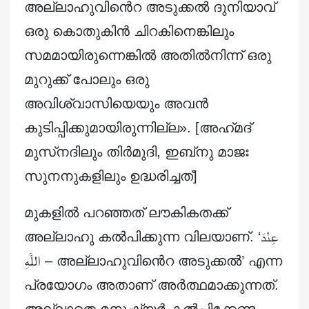
അല്ലാഹുവിൻെറ അടുക്കൽ ദുനിയാവ്
ഒരു കൊതുകിൻ ചിറകിനെങ്കിലും
സമമായിരുന്നെങ്കിൽ അതിൽനിന്ന് ഒരു
മുറുക്ക് പോലും ഒരു
അവിശ്വാസിയെയും അവൻ
കുടിപ്പിക്കുമായിരുന്നില്ല». [അഹ്‌മദ്
മുസ്‌നദിലും തിർമുദി, ഇബ്‌നു മാജഃ
സുനനുകളിലും ഉദ്ധരിച്ചത്]
മുകളിൽ പറഞ്ഞത് ലൗകികതക്ക്
അല്ലാഹു കൽപിക്കുന്ന വിലയാണ്. ‘
عِنْدَ
اللَّهِ –
അല്ലാഹുവിൻെറ അടുക്കൽ’ എന്ന
പ്രയോഗം അതാണ് അർത്ഥമാക്കുന്നത്.