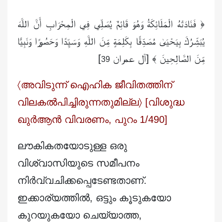
﴿ فَنَادَتْهُ الْمَلَائِكَةُ وَهُوَ قَائِمٌ يُصَلِّي فِي الْمِحْرَابِ أَنَّ اللَّهَ
يُبَشِّرُكَ بِيَحْيَىٰ مُصَدِّقًا بِكَلِمَةٍ مِّنَ اللَّهِ وَسَيِّدًا وَحَصُورًا وَنَبِيًّا
]
مِّنَ الصَّالِحِينَ ﴾ [آل عمران
39
〈അവിടുന്ന് ഐഹിക ജീവിതത്തിന്
വിലകൽപിച്ചിരുന്നതുമില്ല〉 [വിശുദ്ധ
ഖുർ
ആൻ വിവരണം, പുറം 1/490]
ലൗകികതയോടുള്ള ഒരു
വിശ്വാസിയുടെ സമീപനം
നിർവ്വചിക്കപ്പെടേണ്ടതാണ്.
ഇക്കാര്യത്തിൽ, ഒട്ടും കൂടുകയോ
കുറയുകയോ ചെയ്യാത്ത,