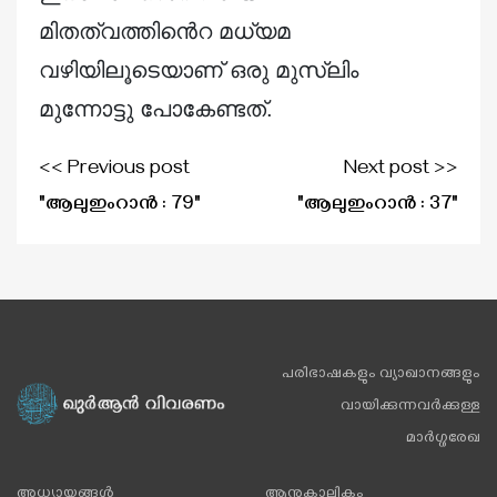
മിതത്വത്തിൻെറ മധ്യമ
വഴിയിലൂടെയാണ് ഒരു മുസ്‌ലിം
മുന്നോട്ടു പോകേണ്ടത്.
<< Previous post
Next post >>
"ആലുഇംറാൻ : 79"
"ആലുഇംറാൻ : 37"
പരിഭാഷകളും വ്യാഖാനങ്ങളും
വായിക്കുന്നവർക്കുള്ള
മാർഗ്ഗരേഖ
അധ്യായങ്ങൾ
ആനുകാലികം