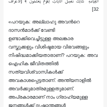
الْقِيَامَةِ ۗ كَذَٰلِكَ نُفَصِّلُ الْآيَاتِ لِقَوْمٍ يَعْلَمُونَ ﴾ [الأعراف
32]
«പറയുക: അല്ലാഹു അവന്‍റെ
ദാസന്‍മാര്‍ക്ക് വേണ്ടി
ഉണ്ടാക്കിവെച്ചിട്ടുള്ള അലങ്കാര
വസ്തുക്കളും വിശിഷ്ടമായ വിഭവങ്ങളും
നിഷിദ്ധമാക്കിയതാരാണ്‌? പറയുക: അവ
ഐഹിക ജീവിതത്തില്‍
സത്യവിശ്വാസികള്‍ക്ക്
അവകാശപ്പെട്ടതാണ്‌. അന്ത്യനാളില്‍
അവര്‍ക്കുമാത്രമുള്ളതുമാണ്‌.
അപ്രകാരമാണ് നാം ഗ്രാഹ്യമുള്ള
ജനങ്ങൾക്ക് ദൃഷ്ടാന്തങ്ങൾ