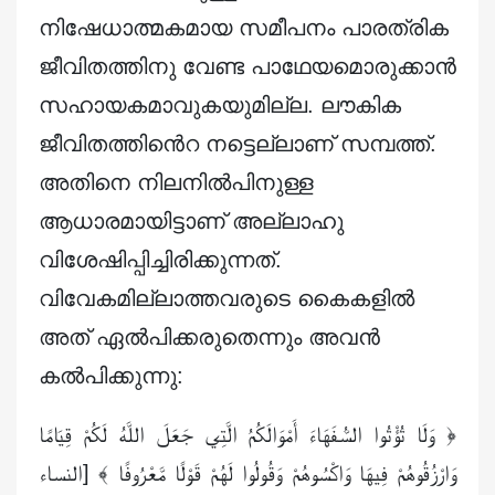
നിഷേധാത്മകമായ സമീപനം പാരത്രിക
ജീവിതത്തിനു വേണ്ട പാഥേയമൊരുക്കാൻ
സഹായകമാവുകയുമില്ല. ലൗകിക
ജീവിതത്തിൻെറ നട്ടെല്ലാണ് സമ്പത്ത്.
അതിനെ നിലനിൽപിനുള്ള
ആധാരമായിട്ടാണ് അല്ലാഹു
വിശേഷിപ്പിച്ചിരിക്കുന്നത്.
വിവേകമില്ലാത്തവരുടെ കൈകളിൽ
അത് ഏൽപിക്കരുതെന്നും അവൻ
കൽപിക്കുന്നു:
﴿ وَلَا تُؤْتُوا السُّفَهَاءَ أَمْوَالَكُمُ الَّتِي جَعَلَ اللَّهُ لَكُمْ قِيَامًا
وَارْزُقُوهُمْ فِيهَا وَاكْسُوهُمْ وَقُولُوا لَهُمْ قَوْلًا مَّعْرُوفًا ﴾ [النساء