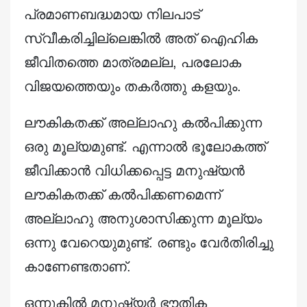
പ്രമാണബദ്ധമായ നിലപാട്
സ്വീകരിച്ചില്ലെങ്കിൽ അത് ഐഹിക
ജീവിതത്തെ മാത്രമല്ല, പരലോക
വിജയത്തെയും തകർത്തു കളയും.
ലൗകികതക്ക് അല്ലാഹു കൽപിക്കുന്ന
ഒരു മൂല്യമുണ്ട്. എന്നാൽ ഭൂലോകത്ത്
ജീവിക്കാൻ വിധിക്കപ്പെട്ട മനുഷ്യൻ
ലൗകികതക്ക് കൽപിക്കണമെന്ന്
അല്ലാഹു അനുശാസിക്കുന്ന മൂല്യം
ഒന്നു വേറെയുമുണ്ട്. രണ്ടും വേർതിരിച്ചു
കാണേണ്ടതാണ്.
ഒന്നുകിൽ മനുഷ്യർ ഭൗതിക