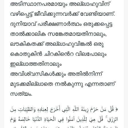
അടിസ്ഥാനപരമായും അല്ലാഹുവിന്
വഴിപ്പെട്ട് ജീവിക്കുന്നവർക്ക് വേണ്ടിയാണ്.
ദുനിയാവ് പരീക്ഷണാർത്ഥം ഒരുക്കപ്പെട്ട
താൽക്കാലിക സങ്കേതമായതിനാലും,
ലൗകികതക്ക് അല്ലാഹുവിങ്കൽ ഒരു
കൊതുകിൻ ചിറകിൻെറ വിലപോലും
ഇല്ലാത്തതിനാലും
അവിശ്വസികൾക്കും അതിൽനിന്ന്
മുടക്കമില്ലാതെ നൽകുന്നു എന്നതാണ്
സത്യം.
﴿ قُلْ مَنْ حَرَّمَ زِينَةَ اللَّهِ الَّتِي أَخْرَجَ لِعِبَادِهِ وَالطَّيِّبَاتِ مِنَ
الرِّزْقِ ۚ قُلْ هِيَ لِلَّذِينَ آمَنُوا فِي الْحَيَاةِ الدُّنْيَا خَالِصَةً يَوْمَ