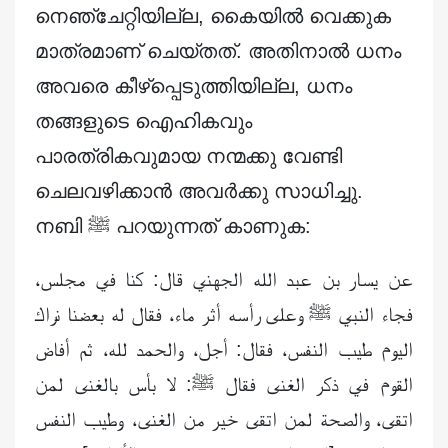
നെഞ്ചേറ്റിയില്ല, കൈയിൽ വെക്കുക
മാത്രമാണ് ചെയ്തത്. അതിനാൽ ധനം
അവരെ കീഴ്‌പ്പെടുത്തിയില്ല, ധനം
തങ്ങളുടെ ഐഹികവും
പാരത്രികവുമായ നന്മക്കു വേണ്ടി
ചെലവഴിക്കാൻ അവർക്കു സാധിച്ചു.
നബി ﷺ പറയുന്നത് കാണുക:
عن يسار بن عبد الله الجهني قال: كنا في مجلس،
فجاء النبي ﷺ وعلى رأسه أثر ماء، فقال له بعضنا نراك
اليوم طيب النفس، فقال: أجل، والحمد لله، ثم أفاض
القوم في ذكر الغنى فقال ﷺ: لا بأس بالغنى لمن
اتقى، والصحة لمن اتقى خير من الغنى، وطيب النفس