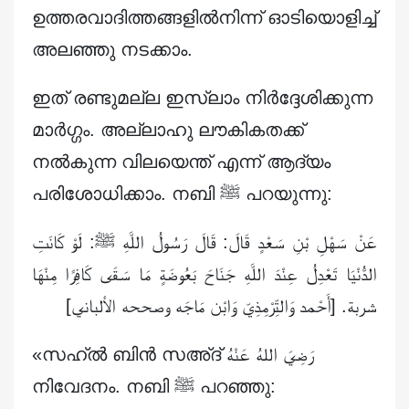
ഉത്തരവാദിത്തങ്ങളിൽനിന്ന് ഓടിയൊളിച്ച്
അലഞ്ഞു നടക്കാം.
ഇത് രണ്ടുമല്ല ഇസ്‌ലാം നിർദ്ദേശിക്കുന്ന
മാർഗ്ഗം. അല്ലാഹു ലൗകികതക്ക്
നൽകുന്ന വിലയെന്ത് എന്ന് ആദ്യം
പരിശോധിക്കാം. നബി ﷺ പറയുന്നു:
عَنْ سَهْلِ
بْنِ سَعْدٍ قَالَ: قَالَ رَسُولُ اللَّهِ ﷺ: لَوْ كَانَتِ
الدُّنْيَا تَعْدِلُ عِنْدَ اللَّهِ جَنَاحَ بَعُوضَةٍ مَا سَقَى كَافِرًا مِنْهَا
شربة. [أَحْمد وَالتِّرْمِذِيّ وَابْن مَاجَه وصححه الألباني]
«സഹ്ൽ ബിൻ സഅ്ദ് رَضِيَ اللهُ عَنْهُ
നിവേദനം. നബി ﷺ പറഞ്ഞു: