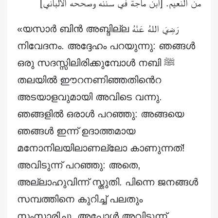
من النعيم. [ابن ماجة في سننه وصححه الألباني]
«യസാർ ബിൻ അബ്ദില്ല رَضِيَ اللهُ عَنْهُ
നിവേദനം. അദ്ദേഹം പറയുന്നു: ഞങ്ങൾ
ഒരു സദസ്സിലിരിക്കുമ്പോൾ നബി ﷺ
തലയിൽ ഈറനണിഞ്ഞതിൻെറ
അടയാളവുമായി അവിടെ വന്നു.
ഞങ്ങളിൽ ഒരാൾ പറഞ്ഞു: അങ്ങയെ
ഞങ്ങൾ ഇന്ന് ഉദാത്തമായ
മനോനിലയിലാണല്ലോ കാണുന്നത്!
അവിടുന്ന് പറഞ്ഞു: അതെ,
അല്ലാഹുവിന്ന് സ്തുതി. പിന്നെ ജനങ്ങൾ
സമ്പത്തിനെ കുറിച്ച് പലതും
സംസാരിച്ചു. അപ്പോൾ അവിടുന്ന്