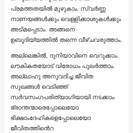
പ്രമത്തതയിൽ മുഴുകാം. സ്വർണ്ണ
നാണയങ്ങൾക്കും വെള്ളിക്കാശുകൾക്കും
അടിമപ്പെടാം. അങ്ങനെ
ഉബൂദിയ്യത്തിൽ തന്നെ വീഴ്ചവരുത്താം.
അല്ലെങ്കിൽ, ദുനിയാവിനെ വെറുക്കാം.
ലൗകികതയോട് വിരോധം പുലർത്താം.
അല്ലാഹു അനുവദിച്ച ജീവിത
സുഖങ്ങൾ വെടിഞ്ഞ്
സർവസംഗപരിത്യാഗിയായി നടക്കാം.
ഭ്രാന്തന്മാരെപ്പോലെയോ
ഭിക്ഷാംദേഹികളെപ്പോലെയോ
ജീവിതത്തിൻെറ