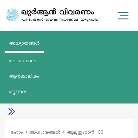
അധ്യായങ്ങൾ
ലേഖനങ്ങൾ
ആനുകാലികം
മറ്റുള്ളവ
ഹോം
അധ്യായങ്ങൾ
ആലുഇംറാൻ : 39