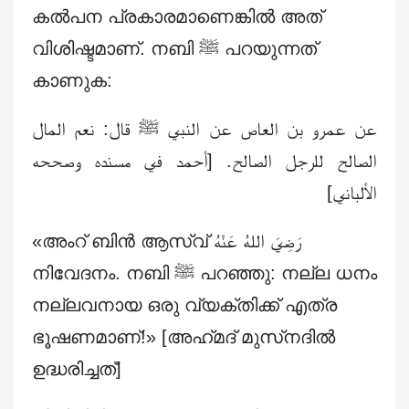
കൽപന പ്രകാരമാണെങ്കിൽ അത്
വിശിഷ്ടമാണ്. നബി ﷺ പറയുന്നത്
കാണുക:
عن عمرو بن العاص عن النبي ﷺ قال: نعم المال
الصالح للرجل الصالح. [أحمد في مسنده وصححه
الألباني]
«അംറ് ബിൻ ആസ്വ് رَضِيَ اللهُ عَنْهُ
നിവേദനം. നബി ﷺ പറഞ്ഞു: നല്ല ധനം
നല്ലവനായ ഒരു വ്യക്തിക്ക് എത്ര
ഭൂഷണമാണ്!» [അഹ്‌മദ് മുസ്‌നദിൽ
ഉദ്ധരിച്ചത്]