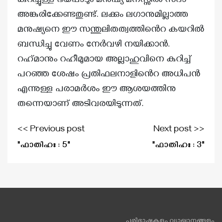
കുറിച്ചുള്ള ഭയപ്പാടും മനുഷ്യ മനസ്സിൽ സദാ
അങ്കുരിക്കേണ്ടതുണ്ട്. ലക്കും ലഗാനുമില്ലാത്ത
മനുഷ്യനെ ഈ സന്തുലിതത്വത്തിൻെറ കയറിൽ
ബന്ധിച്ചു വേണം നേർവഴി നയിക്കാൻ.
റഹ്‌മാനും റഹീമുമായ അല്ലാഹുവിനെ കുറിച്ച്
പറഞ്ഞ ശേഷം പ്രതിഫലനാളിൻെറ അധിപൻ
എന്നുള്ള പരാമർശം ഈ ആശയത്തിനു
തന്നെയാണ് അടിവരയിടുന്നത്.
<< Previous post
Next post >>
"ഫാതിഹഃ : 5"
"ഫാതിഹഃ : 3"
പരിഭാഷകളും വ്യാഖാനങ്ങളും