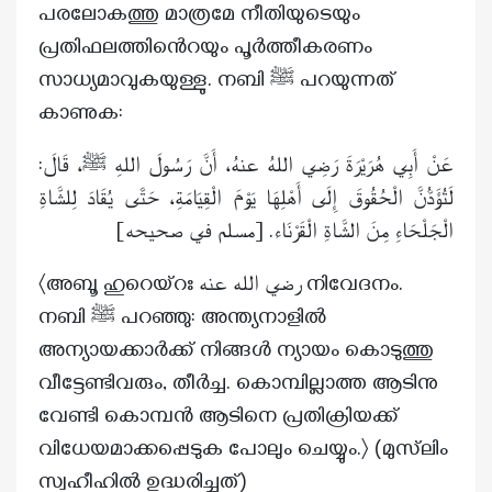
പരലോകത്തു മാത്രമേ നീതിയുടെയും
പ്രതിഫലത്തിൻെറയും പൂർത്തീകരണം
സാധ്യമാവുകയുള്ളു. നബി ﷺ പറയുന്നത്
കാണുക:
عَنْ أَبِي هُرَيْرَةَ رَضِي اللهُ عنهُ، أَنَّ رَسُولَ اللهِ ﷺ، قَالَ:
لَتُؤَدُّنَّ الْحُقُوقَ إِلَى أَهْلِهَا يَوْمَ الْقِيَامَةِ، حَتَّى يُقَادَ لِلشَّاةِ
الْجَلْحَاءِ مِنَ الشَّاةِ الْقَرْنَاء. [مسلم في صحيحه]
〈അബൂ ഹുറെയ്റഃ رضي الله عنه നിവേദനം.
നബി ﷺ പറഞ്ഞു: അന്ത്യനാളിൽ
അന്യായക്കാർക്ക് നിങ്ങൾ ന്യായം കൊടുത്തു
വീട്ടേണ്ടിവരും, തീർച്ച. കൊമ്പില്ലാത്ത ആടിനു
വേണ്ടി കൊമ്പൻ ആടിനെ പ്രതിക്രിയക്ക്
വിധേയമാക്കപ്പെടുക പോലും ചെയ്യും.〉 (മുസ്‌ലിം
സ്വഹീഹിൽ ഉദ്ധരിച്ചത്)