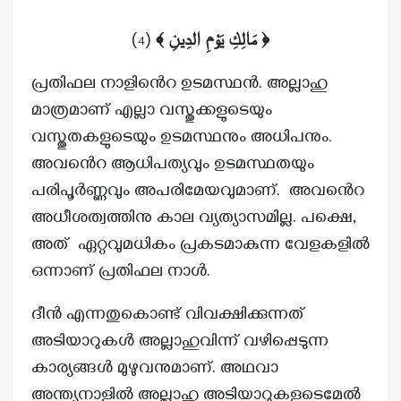
)
(
﴿ مَالِكِ يَوْمِ الدِينِ ﴾
4
പ്രതിഫല നാളിൻെറ ഉടമസ്ഥന്‍. അല്ലാഹു
മാത്രമാണ് എല്ലാ വസ്തുക്കളുടെയും
വസ്തുതകളുടെയും ഉടമസ്ഥനും അധിപനും.
അവൻെറ ആധിപത്യവും ഉടമസ്ഥതയും
പരിപൂർണ്ണവും അപരിമേയവുമാണ്. അവൻെറ
അധീശത്വത്തിനു കാല വ്യത്യാസമില്ല. പക്ഷെ,
അത് ഏറ്റവുമധികം പ്രകടമാകുന്ന വേളകളിൽ
ഒന്നാണ് പ്രതിഫല നാൾ.
ദീൻ എന്നതുകൊണ്ട് വിവക്ഷിക്കുന്നത്
അടിയാറുകൾ അല്ലാഹുവിന്ന് വഴിപ്പെടുന്ന
കാര്യങ്ങൾ മുഴുവനുമാണ്. അഥവാ
അന്ത്യനാളിൽ അല്ലാഹു അടിയാറുകളുടെമേൽ