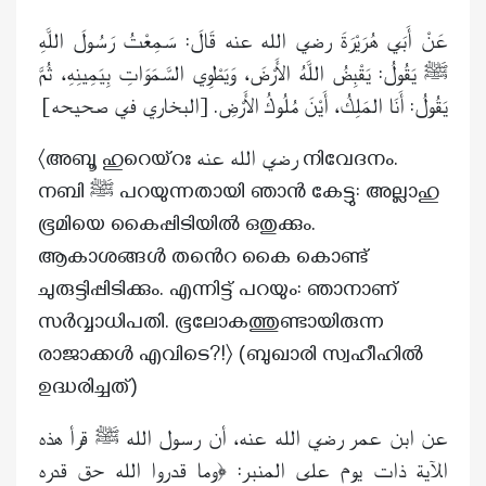
عَنْ أَبَي هُرَيْرَةَ رضي الله عنه قَالَ: سَمِعْتُ رَسُولَ اللَّهِ
ﷺ يَقُولُ: يَقْبِضُ اللَّهُ الأَرْضَ، وَيَطْوِي السَّمَوَاتِ بِيَمِينِهِ، ثُمَّ
يَقُولُ: أَنَا المَلِكُ، أَيْنَ مُلُوكُ الأَرْضِ. [البخاري في صحيحه]
〈അബൂ ഹുറെയ്റഃ رضي الله عنه നിവേദനം.
നബി ﷺ പറയുന്നതായി ഞാൻ കേട്ടു: അല്ലാഹു
ഭൂമിയെ കൈപ്പിടിയിൽ ഒതുക്കും.
ആകാശങ്ങൾ തൻെറ കൈ കൊണ്ട്
ചുരുട്ടിപ്പിടിക്കും. എന്നിട്ട് പറയും: ഞാനാണ്
സർവ്വാധിപതി. ഭൂലോകത്തുണ്ടായിരുന്ന
രാജാക്കൾ എവിടെ?!〉 (ബുഖാരി സ്വഹീഹിൽ
ഉദ്ധരിച്ചത്)
عن ابن عمر رضي الله عنه، أن رسول الله ﷺ قرأ هذه
الآية ذات يوم على المنبر: ﴿وما قدروا الله حق قدره