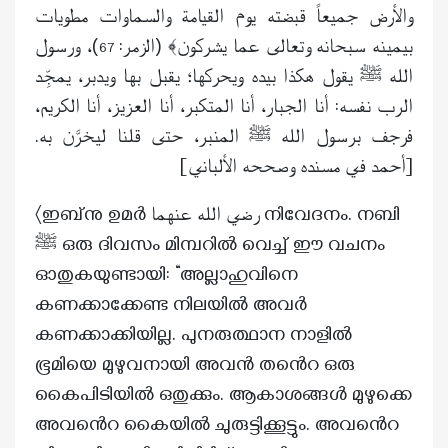
والأرض جميعاً قبضته يوم القيامة والسماوات مطويات
بيمينه
سبحانه وتعالى عما يشركون﴾ (الزمر:
)، ورسول
67
الله ﷺ يقول هكذا بيده ويحركها؛ يقبل بها ويدبر، يمجِّد
الرب نفسه: أنا الجبار، أنا المتكبر، أنا العزيز، أنا الكريم،
فرجف برسول الله ﷺ المنبر، حتى قلنا ليخرَّن به.
[أحمد في مسنده وصححه الألباني]
〈ഇബ്‌നു ഉമർ رضي الله عنهما നിവേദനം. നബി
ﷺ ഒരു ദിവസം മിമ്പറിൽ വെച്ച് ഈ വചനം
ഓതുകയുണ്ടായി: “അല്ലാഹുവിനെ
കണക്കാക്കേണ്ട നിലയില്‍ അവര്‍
കണക്കാക്കിയില്ല. പുനരുത്ഥാന നാളില്‍
ഭൂമിയെ മുഴുവനായി അവൻ തൻെറ ഒരു
കൈപിടിയില്‍ ഒതുക്കും. ആകാശങ്ങള്‍ മുഴുക്കെ
അവൻെറ കൈയിൽ ചുരുട്ടിക്കൂട്ടും. അവൻെറ