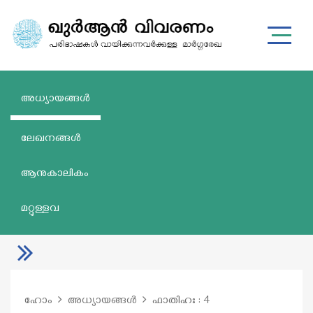
അധ്യായങ്ങൾ
ലേഖനങ്ങൾ
ആനുകാലികം
മറ്റുള്ളവ
ഹോം
അധ്യായങ്ങൾ
ഫാതിഹഃ : 4