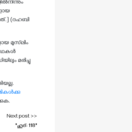
ിൽനിന്നും
കളായ
ത്.] (ദഹബി
യ മുസ്‌ലിം
 കഥകൾ
ിലും മരിച്ചു
യല്ല.
ികൾക്കു
കുക.
Next post >>
"ഹൂദ്: 118"