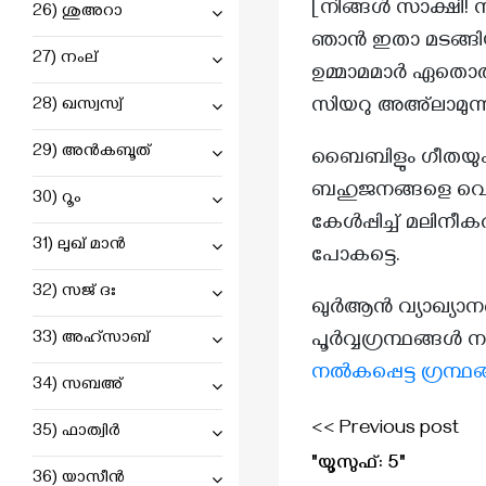
[നിങ്ങൾ സാക്ഷി! 
26) ശുഅറാ
ബഖറഃ : 143
ഞാൻ ഇതാ മടങ്ങിയ
ബഖറഃ : 152
27) നംല്
ഉമ്മാമമാർ ഏതൊരു
ബഖറഃ : 156
സിയറു അഅ്‌ലാമുന്
28) ഖസ്വസ്വ്
ബഖറഃ : 157
29) അൻകബൂത്
ബൈബിളും ഗീതയും എ
ബഖറഃ : 165
ബഹുജനങ്ങളെ വെ
30) റൂം
ബഖറഃ : 173
കേൾപ്പിച്ച് മലിനീക
31) ലുഖ് മാൻ
പോകട്ടെ.
ബഖറഃ : 178
32) സജ് ദഃ
ബഖറഃ : 180
ഖുർആൻ വ്യാഖ്യാന
33) അഹ്സാബ്
പൂർവ്വഗ്രന്ഥങ്ങൾ ന
ബഖറഃ : 186
നൽകപ്പെട്ട ഗ്രന്ഥ
ബഖറഃ : 193
34) സബഅ്
ബഖറഃ : 195
<< Previous post
35) ഫാത്വിർ
"യൂസുഫ്: 5"
ബഖറഃ : 196
36) യാസീൻ