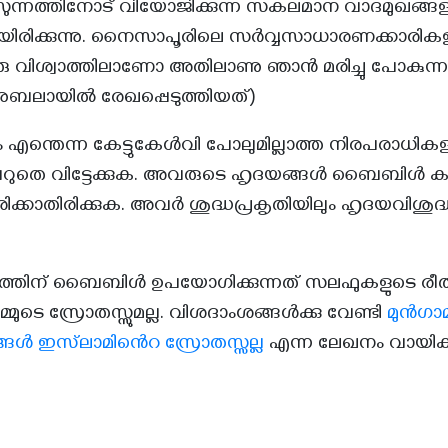
സുന്നത്തിനോട് വിയോജിക്കുന്ന സകലമാന വാദമുഖങ്ങള
ിരിക്കുന്നു. നൈസാപൂരിലെ സർവ്വസാധാരണക്കാരി
 വിശ്വാത്തിലാണോ അതിലാണു ഞാൻ മരിച്ചു പോകുന്ന
നുബലായിൽ രേഖപ്പെടുത്തിയത്)
ന്തെന്ന കേട്ടുകേൾവി പോലുമില്ലാത്ത നിരപരാധികളാ
റുതെ വിട്ടേക്കുക. അവരുടെ ഹൃദയങ്ങൾ ബൈബിൾ
രിക്കാതിരിക്കുക. അവർ ശുദ്ധപ്രകൃതിയിലും ഹൃദയവിശുദ്ധിയ
ത്തിന് ബൈബിൾ ഉപയോഗിക്കുന്നത് സലഫുകളുടെ രീതി
മ്മുടെ സ്രോതസ്സുമല്ല. വിശദാംശങ്ങൾക്കു വേണ്ടി
മുൻഗാമ
ങ്ങൾ ഇസ്‌ലാമിൻെറ സ്രോതസ്സല്ല
എന്ന ലേഖനം വായിക്