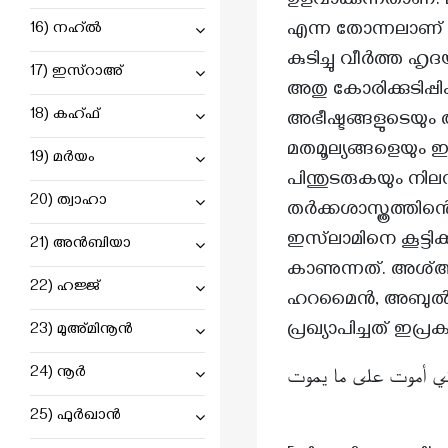
ഉളവാക്കുന്നതാണ
ബഖറഃ : 81
എന്ന തോന്നലാണ് 
16) നഹ്ൽ
ബഖറഃ : 94
കുടിച്ചു വീർത്ത ഹ
17) ഇസ്റാഅ്
ബഖറഃ : 102
അതു കോരിക്കുടിപ്
18) കഹ്ഫ്
ബഖറഃ : 106
അഭീഷ്ടങ്ങളുടെയും 
മതമൂല്യങ്ങളെയു
ബഖറഃ : 112
19) മർയം
പിന്തുടരുകയും നില
ബഖറഃ : 115
20) ത്വാഹാ
തർക്കശാസ്ത്രത്തിൻ
ബഖറഃ : 125
ഇസ്‌ലാമിനെ കൂട്ടി
21) അൻബിയാ
കാണുന്നത്. അശ്അര
ബഖറഃ : 135
22) ഹജ്ജ്
ഹറമൈൻ, അബുൽ മ
ബഖറഃ : 136
പ്രഖ്യാപിച്ചത് ഇപ്
23) മുഅ്മിനൂൻ
ബഖറഃ : 137
24) നൂർ
أني أموت على ما يموت
ബഖറഃ : 139
25) ഫുർഖാൻ
ബഖറഃ : 141