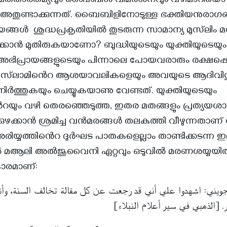
്. മതതാരതമ്യവും ബൈബിൾ വിമർശനവും വഴിമാറിയൊഴ
അതുണ്ടാക്കുന്നത്. ബൈബിളിനോടുള്ള ഭക്തിയനുരാഗങ
ൃദയങ്ങൾ ശുദ്ധപ്രകൃതിയിൽ തുടരുന്ന സാമാന്യ മുസ്‌ലിം 
പിക്കാൻ മുതിരുകയാണോ? ബുദ്ധിയുടെയും യുക്തിയുടെയും
അഭിപ്രായങ്ങളുടെയും പിന്നാലെ പോയവരാരും രക്ഷപ്പെട്ട 
ം ഇസ്‌ലാമിൻെറ ആശയാവലികളെയും അവയുടെ ആദിവിശ
നിർത്തുകയും ചെയ്യുകയാണു വേണ്ടത്. യുക്തിയുടെയും
െറയും വഴി തെരഞ്ഞെടുത്ത, ഇതര മതങ്ങളും പ്രത്യയശാസ്
ക്കുഴക്കാൻ ശ്രമിച്ച വൻമരങ്ങൾ തലകുത്തി വീഴുന്നതാണ്
ിയ്യത്തിൻെറ ദുർഘട പാതകളെല്ലാം താണ്ടിക്കടന്ന 
ആലി അൽജുവൈനി ഏറ്റവും ഒടുവിൽ മരണശയ്യയിൽ 
രകാരമാണ്:
لجويني: اشهدوا علي أني قد رجعت عن كل مقالة تخالف السنة، و
ر. [الذهبي في سير أعلام النبلاء