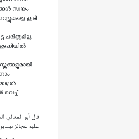
ുകുന്നുവോ
്ങൾ സ്വയം
മനസ്സുകളെ കൂടി
ചരിത്രമില്ല.
ുദ്ധിയിൽ
ത്രങ്ങളുമായി
 നാം
ഇമാമുൽ
വെച്ച്
ق
ال أبو المعالي ا
عليه عجائز نيسابو]