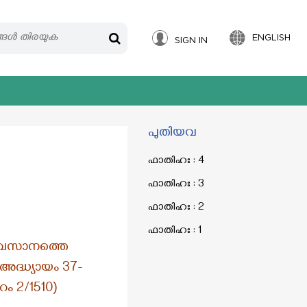
ENGLISH
SIGN IN
പുതിയവ
ഫാതിഹഃ : 4
ഫാതിഹഃ : 3
ഫാതിഹഃ : 2
ഫാതിഹഃ : 1
ി അവസാനത്തെ
: അദ്ധ്യായം 37-
ം 2/1510)