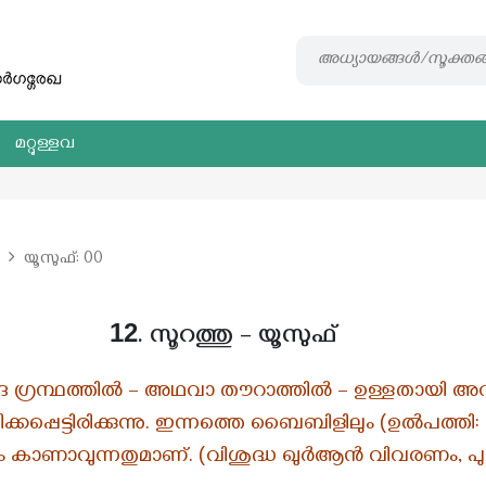
മറ്റുള്ളവ
യൂസുഫ്: 00
12
. സൂറത്തു – യൂസുഫ്
േദ ഗ്രന്ഥത്തില്‍ – അഥവാ തൗറാത്തില്‍ – ഉള്ളതായ
ിക്കപ്പെട്ടിരിക്കുന്നു. ഇന്നത്തെ ബൈബിളിലും (ഉല്‍പത്തി
 കാണാവുന്നതുമാണ്. (വിശുദ്ധ ഖുർആൻ വിവരണം, പുറ