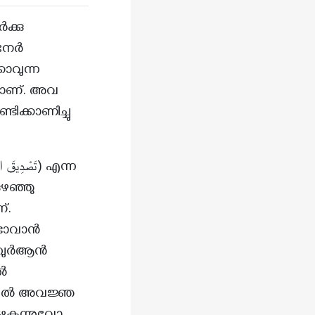
െ നേർ
ാവുന്ന
‌യാണ്. അവ
ടിക്കാണിച്ചു
ഴഞ്ഞു
്.
്ടാവാൻ
് ഖുർആൻ
ൽ
്തിൽ അവജ്ഞ