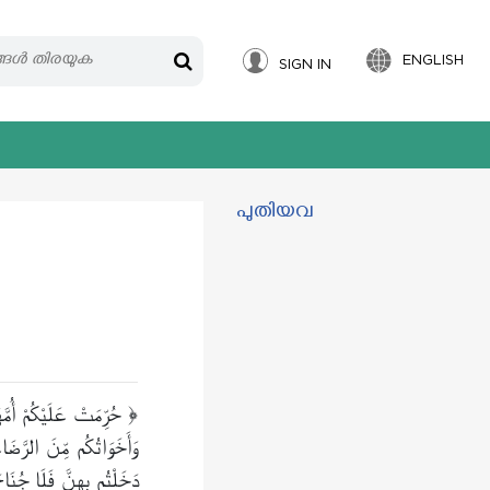
ENGLISH
SIGN IN
പുതിയവ
حُرِّمَتْ عَلَيْكُمْ أُمَّه
﴿
وَأَخَوَاتُكُم مِّنَ الرَّضَا
دَخَلْتُم بِهِنَّ فَلَا جُنَاح