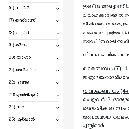
ബഖറഃ : 81
ഇബ്‌നു അബ്ബാസ്
َا
16) നഹ്ൽ
ബഖറഃ : 94
വിവാഹക്കാര്യത്തിൽ നബി ﷺ പറഞ്ഞു: അവരുമായി എനിക്ക് വിവാഹം പാടില്ല. രക്തബ
17) ഇസ്റാഅ്
ബഖറഃ : 102
നിഷിദ്ധമാകുന്നതെല്ലാ
18) കഹ്ഫ്
സഹോദര പുത്രിയാണ്. (ഹംസ رَضِيَ اللَّهُ عَنْهُ യും നബി ﷺ യും ഒരേ പോറ്റുമ്മയിൽനിന്ന് 
ബഖറഃ : 106
സാരം.) [ബുഖാരി സ്വഹീ
ബഖറഃ : 112
19) മർയം
വിവാഹം വിലക്കപ്പെ
ബഖറഃ : 115
20) ത്വാഹാ
ബഖറഃ : 125
രക്തബന്ധം (7):
1.
21) അൻബിയാ
മാതൃസഹോദരിമാർ 6
ബഖറഃ : 135
22) ഹജ്ജ്
ബഖറഃ : 136
വിവാഹബന്ധം (4+3
23) മുഅ്മിനൂൻ
ബഖറഃ : 137
ചെയ്തവർ 3. ഭാര്യ
24) നൂർ
ലൈംഗിക ബന്ധം നട
ബഖറഃ : 139
അവരുമായി ലൈംഗിക ബ
25) ഫുർഖാൻ
ബഖറഃ : 141
പുത്രിമാർ