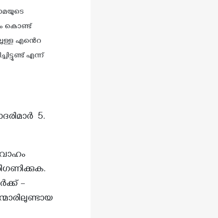
മാമയുടെ
ിലുള്ള എൻെറ
ോദരിമാർ 5.
വിവാഹം
ിഗണിക്കുക.
ക്ക് –
്മാരിലുണ്ടായ