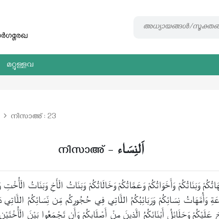
മറ്റുള്ളവ
നിസാഅ് : 23
اَلنِسَاء
നിസാഅ്
–
َاتُكُمْ وَبَنَاتُكُمْ وَأَخَوَاتُكُمْ وَعَمَّاتُكُمْ وَخَالَاتُكُمْ وَبَنَاتُ الْأَخِ وَبَنَاتُ الْأُخْتِ وَ
عَةِ وَأُمَّهَاتُ نِسَائِكُمْ وَرَبَائِبُكُمُ اللَّاتِي فِي حُجُورِكُم مِّن نِّسَائِكُمُ اللَّاتِي دَخ
َ عَلَيْكُمْ وَحَلَائِلُ أَبْنَائِكُمُ الَّذِينَ مِنْ أَصْلَابِكُمْ وَأَن تَجْمَعُوا بَيْنَ الْأُخْتَيْنِ 