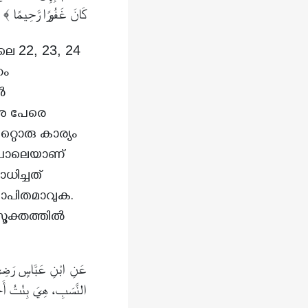
﴾
كَانَ غَفُورًا رَّحِيمًا
22, 23, 24
ഇലെ
ഹം
ർ
നു പേരെ
റ്റൊരു കാര്യം
ം പോലെയാണ്
ധിച്ചത്
സ്ഥാപിതമാവുക.
സൂക്തത്തിൽ
عَنِ ابْنِ عَبَّاسٍ رَضِيَ
النَّسَبِ، هِيَ بِنْ]