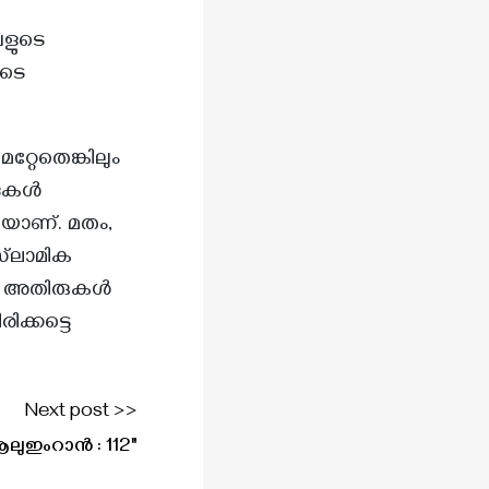
വളുടെ
ുടെ
്റേതെങ്കിലും
കുകൾ
്ടിയാണ്. മതം,
സ്‌ലാമിക
ച്ച അതിരുകൾ
ക്കട്ടെ
Next post >>
ലുഇംറാൻ : 112"