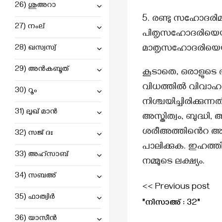
26) ശുഅറാ
ബഖറഃ : 143
5. രണ്ടു സഹോദരിമാ
ബഖറഃ : 152
27) നംല്
പിതൃസഹോദരിയെയും 
ബഖറഃ : 156
മാതൃസഹോദരിയെയും
28) ഖസ്വസ്വ്
ബഖറഃ : 157
29) അൻകബൂത്
കൂടാതെ, ഒരാളുടെ ഭ
ബഖറഃ : 165
വിധത്തിൽ വിവാഹം 
30) റൂം
ബഖറഃ : 173
നിശ്ചയിച്ചിരിക്കുന
31) ലുഖ് മാൻ
അസ്തിത്വം, ബുദ്ധി
ബഖറഃ : 178
ശരീഅത്തിൻെറ അടി
32) സജ് ദഃ
ബഖറഃ : 180
പാലിക്കുക. ഇഹത്ത
33) അഹ്സാബ്
ബഖറഃ : 186
നമ്മുടെ ലക്ഷ്യം.
ബഖറഃ : 193
34) സബഅ്
<< Previous post
ബഖറഃ : 195
35) ഫാത്വിർ
"നിസാഅ് : 32"
ബഖറഃ : 196
36) യാസീൻ