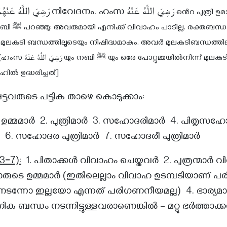
رَضِيَ اللَّهُ عَنْهُم
നിവേദനം. ഹംസ
رَضِيَ اللَّهُ عَنْهُ
ൻെറ പുത്രി ഉ
ന്ധം കൊണ്ട്
ം മുലകുടി ബന്ധത്തിലൂടെയും നിഷിദ്ധമാകും. അവർ മുലകുടിബന്ധത്ത
മുലകുടിച്ചിട്ടുണ്ട് എന്ന്
ഹിൽ ഉദ്ധരിച്ചത്]
ട്ടവരുടെ പട്ടിക താഴെ കൊടുക്കാം:
 ഉമ്മമാർ 2. പുത്രിമാർ 3. സഹോദരിമാർ 4. പിതൃസഹ
. സഹോദര പുത്രിമാർ 7. സഹോദരീ പുത്രിമാർ
=7):
1. പിതാക്കൾ വിവാഹം ചെയ്തവർ 2. പുത്രന്മാർ 
മാരുടെ ഉമ്മമാർ (ഇതിലെല്ലാം വിവാഹ ഉടമ്പടിയാണ് പര
ന്നോ ഇല്ലയോ എന്നത് പരിഗണനീയമല്ല) 4. ഭാര്യമാർ
ന്ധം നടന്നിട്ടുള്ളവരാണെങ്കിൽ – മറ്റു ഭർത്താക്കന