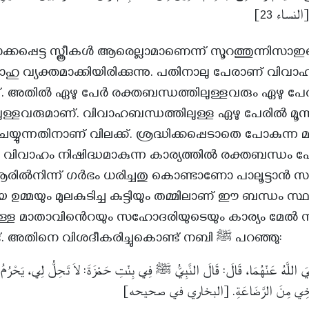
]
[النساء
23
്കപ്പെട്ട സ്ത്രീകൾ ആരെല്ലാമാണെന്ന് സൂറത്തുന്നിസാ
ഹു വ്യക്തമാക്കിയിരിക്കുന്നു. പതിനാലു പേരാണ് വിവാ
്ളത്. അതിൽ ഏഴു പേർ രക്തബന്ധത്തിലുള്ളവരും ഏഴു പേ
ള്ളവരുമാണ്. വിവാഹബന്ധത്തിലുള്ള ഏഴു പേരിൽ മൂന്
െയ്യുന്നതിനാണ് വിലക്ക്. ശ്രദ്ധിക്കപ്പെടാതെ പോകുന്ന മ
. വിവാഹം നിഷിദ്ധമാകുന്ന കാര്യത്തിൽ രക്തബന്ധ
ആരിൽനിന്ന് ഗർഭം ധരിച്ചതു കൊണ്ടാണോ പാലൂട്ടാൻ സാ
ിയ ഉമ്മയും മുലകുടിച്ച കുട്ടിയും തമ്മിലാണ് ഈ ബന്ധം 
ലുള്ള മാതാവിൻെറയും സഹോദരിയുടെയും കാര്യം മേൽ 
തന്നെ പറഞ്ഞിട്ടുണ്ട്. അതിനെ വിശദീകരിച്ചുകൊണ്ട് നബി ﷺ പറഞ്ഞു:
 اللَّهُ عَنْهُمَا، قَالَ: قَالَ النَّبِيُّ ﷺ فِي بِنْتِ حَمْزَةَ: لاَ تَحِلُّ لِي، يَحْرُمُ 
تُ أَخِي مِنَ الرَّضَاعَةِ. [البخاري في صحيحه